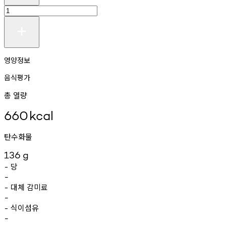
영양정보
음식평가
총 열량
660
kcal
탄수화물
136
g
당
-
-
대체
감미료
-
-
식이섬유
-
-