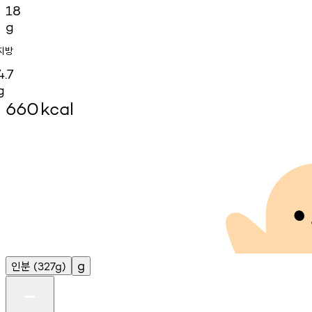
18
g
지방
4.7
g
660
kcal
인분
g
(327g)