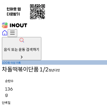
음식 또는 운동 검색하기
회
이상
기록
100
차돌떡볶이단품
1/2
청년다방
순탄수
136
g
단백질