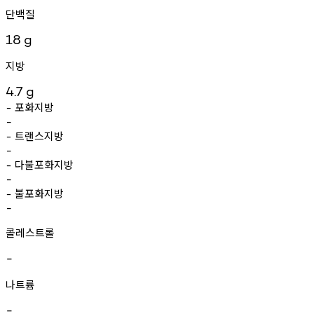
단백질
18
g
지방
4.7
g
포화지방
-
-
트랜스지방
-
-
다불포화지방
-
-
불포화지방
-
-
콜레스트롤
-
나트륨
-