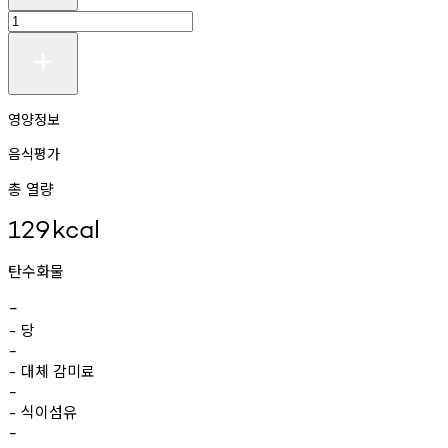
영양정보
음식평가
총 열량
129
kcal
탄수화물
-
당
-
-
대체
감미료
-
-
식이섬유
-
-