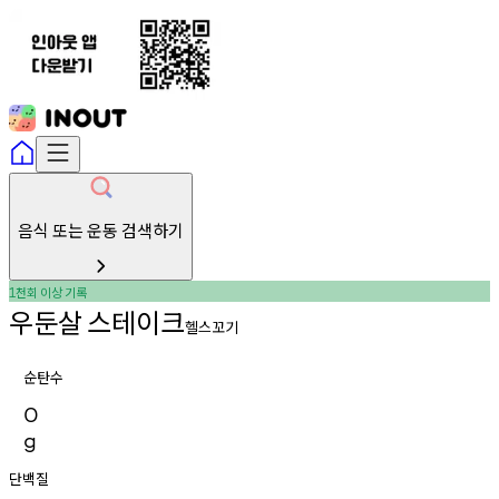
음식 또는 운동 검색하기
천회
이상
기록
1
우둔살
스테이크
헬스꼬기
순탄수
0
g
단백질