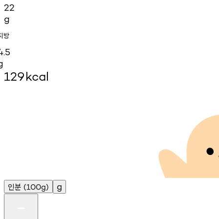
22
g
지방
4.5
g
129
kcal
인분
g
(100g)