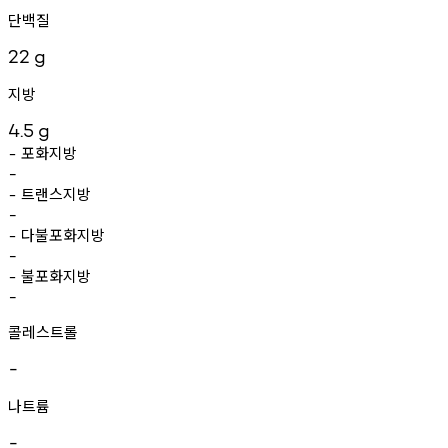
단백질
22
g
지방
4.5
g
포화지방
-
-
트랜스지방
-
-
다불포화지방
-
-
불포화지방
-
-
콜레스트롤
-
나트륨
-