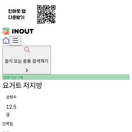
음식 또는 운동 검색하기
천회
이상
기록
1
요거트
저지방
순탄수
12.5
g
단백질