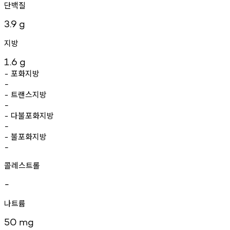
단백질
3.9
g
지방
1.6
g
포화지방
-
-
트랜스지방
-
-
다불포화지방
-
-
불포화지방
-
-
콜레스트롤
-
나트륨
50
mg