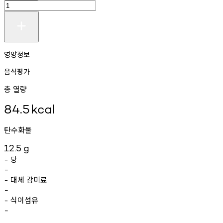
영양정보
음식평가
총 열량
84.5
kcal
탄수화물
12.5
g
당
-
-
대체
감미료
-
-
식이섬유
-
-