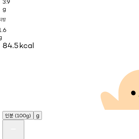
3.9
g
지방
1.6
g
84.5
kcal
인분
g
(100g)