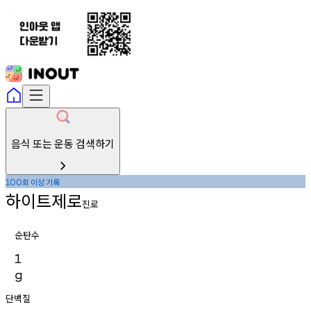
음식 또는 운동 검색하기
회
이상
기록
100
하이트제로
진로
순탄수
1
g
단백질