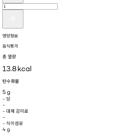
영양정보
음식평가
총 열량
13.8
kcal
탄수화물
5
g
당
-
-
대체
감미료
-
-
식이섬유
-
4
g