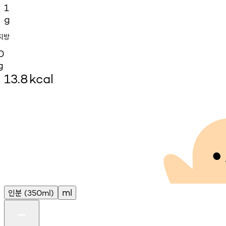
1
g
지방
0
g
13.8
kcal
인분
ml
(350ml)