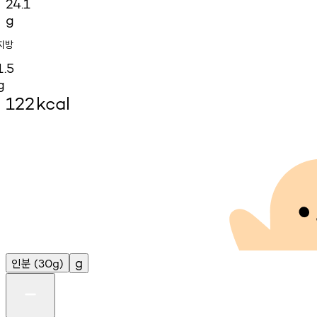
24.1
g
지방
1.5
g
122
kcal
인분
g
(30g)