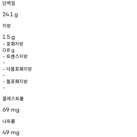
단백질
24.1
g
지방
1.5
g
포화지방
-
0.8
g
트랜스지방
-
-
다불포화지방
-
-
불포화지방
-
-
콜레스트롤
69
mg
나트륨
49
mg