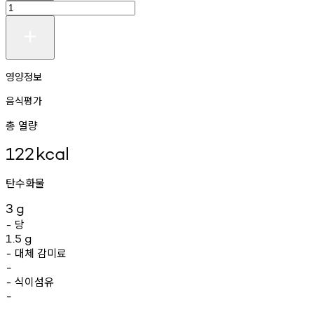
영양정보
음식평가
총 열량
122
kcal
탄수화물
3
g
당
-
1.5
g
대체
감미료
-
-
식이섬유
-
-