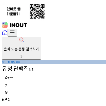
음식 또는 운동 검색하기
회
이상
기록
100
유청
단백질
NS
순탄수
3
g
단백질