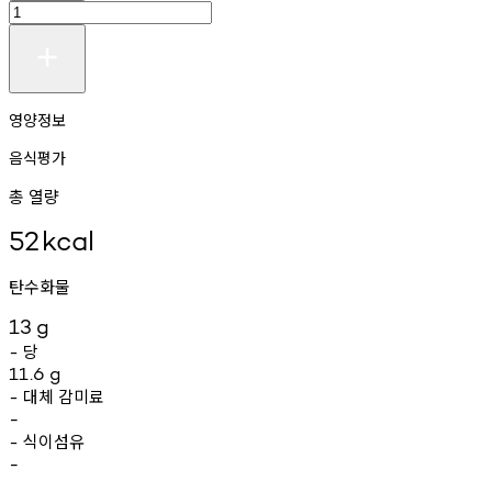
영양정보
음식평가
총 열량
52
kcal
탄수화물
13
g
당
-
11.6
g
대체
감미료
-
-
식이섬유
-
-