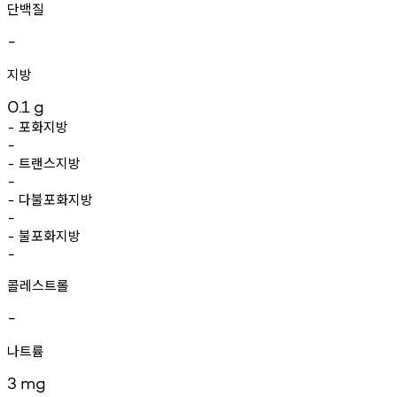
단백질
-
지방
0.1
g
포화지방
-
-
트랜스지방
-
-
다불포화지방
-
-
불포화지방
-
-
콜레스트롤
-
나트륨
3
mg