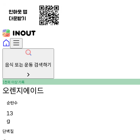
음식 또는 운동 검색하기
천회
이상
기록
1
오렌지에이드
순탄수
13
g
단백질