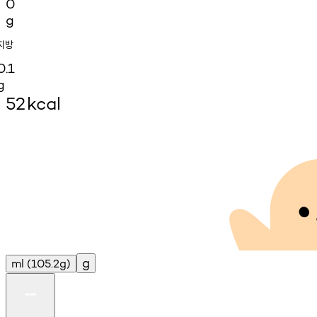
0
g
지방
0.1
g
52
kcal
g
ml
(105.2g)