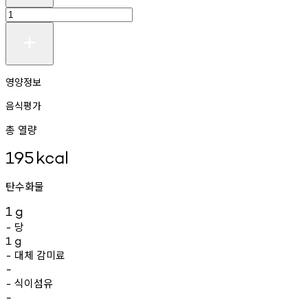
영양정보
음식평가
총 열량
195
kcal
탄수화물
1
g
당
-
1
g
대체
감미료
-
-
식이섬유
-
-