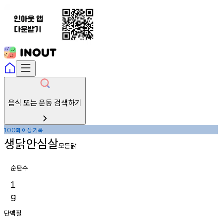
음식 또는 운동 검색하기
회
이상
기록
100
생닭안심살
모든닭
순탄수
1
g
단백질