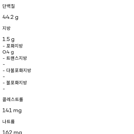
단백질
44.2
g
지방
1.5
g
포화지방
-
0.4
g
트랜스지방
-
-
다불포화지방
-
-
불포화지방
-
-
콜레스트롤
141
mg
나트륨
162
mg