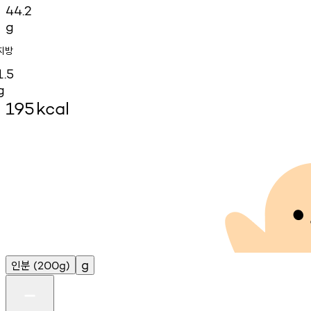
44.2
g
지방
1.5
g
195
kcal
인분
g
(200g)