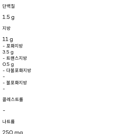
단백질
1.5
g
지방
11
g
포화지방
-
3.5
g
트랜스지방
-
0.5
g
다불포화지방
-
-
불포화지방
-
-
콜레스트롤
-
나트륨
250
mg