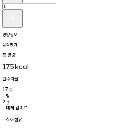
영양정보
음식평가
총 열량
175
kcal
탄수화물
17
g
당
-
2
g
대체
감미료
-
-
식이섬유
-
-