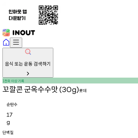
음식 또는 운동 검색하기
천회
이상
기록
1
꼬깔콘
군옥수수맛
(30g)
롯데
순탄수
17
g
단백질