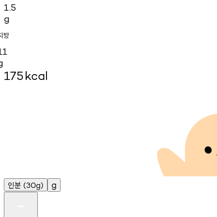
1.5
g
지방
11
g
175
kcal
인분
g
(30g)