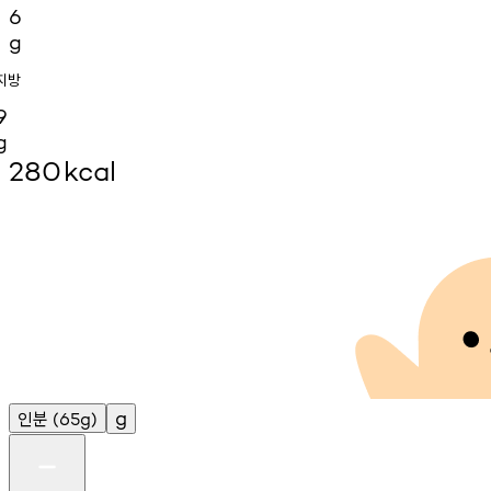
6
g
지방
9
g
280
kcal
인분
g
(65g)