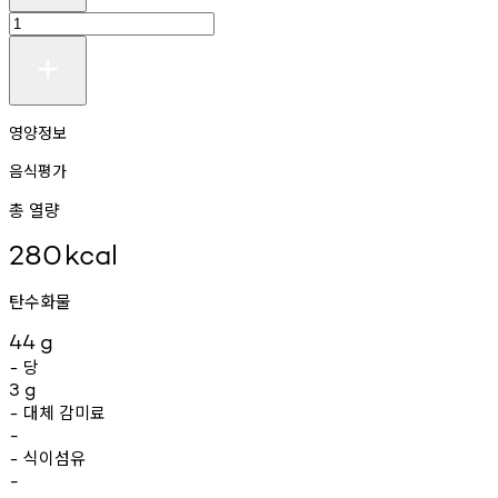
영양정보
음식평가
총 열량
280
kcal
탄수화물
44
g
당
-
3
g
대체
감미료
-
-
식이섬유
-
-