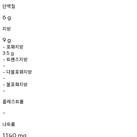
단백질
6
g
지방
9
g
포화지방
-
3.5
g
트랜스지방
-
-
다불포화지방
-
-
불포화지방
-
-
콜레스트롤
-
나트륨
1140
mg