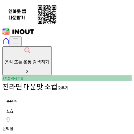
음식 또는 운동 검색하기
천회
이상
기록
5
진라면
매운맛
소컵
오뚜기
순탄수
44
g
단백질