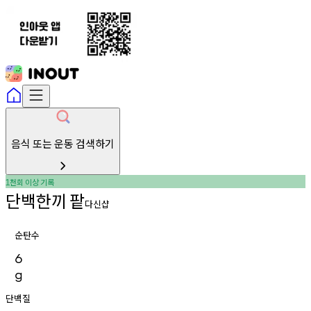
음식 또는 운동 검색하기
천회
이상
기록
1
단백한끼
팥
다신샵
순탄수
6
g
단백질