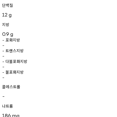
단백질
12
g
지방
0.9
g
포화지방
-
-
트랜스지방
-
-
다불포화지방
-
-
불포화지방
-
-
콜레스트롤
-
나트륨
186
mg