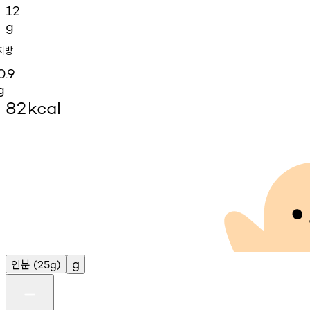
12
g
지방
0.9
g
82
kcal
인분
g
(25g)