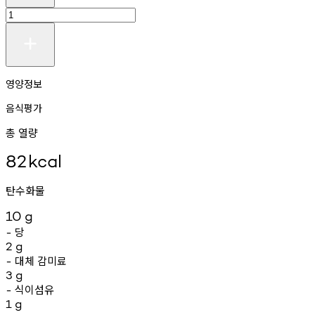
영양정보
음식평가
총 열량
82
kcal
탄수화물
10
g
당
-
2
g
대체
감미료
-
3
g
식이섬유
-
1
g