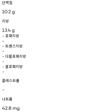
단백질
10.2
g
지방
13.4
g
포화지방
-
-
트랜스지방
-
-
다불포화지방
-
-
불포화지방
-
-
콜레스트롤
-
나트륨
42.8
mg