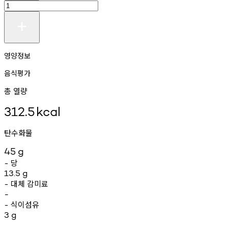
영양정보
음식평가
총 열량
312.5
kcal
탄수화물
45
g
당
-
13.5
g
대체
감미료
-
-
식이섬유
-
3
g