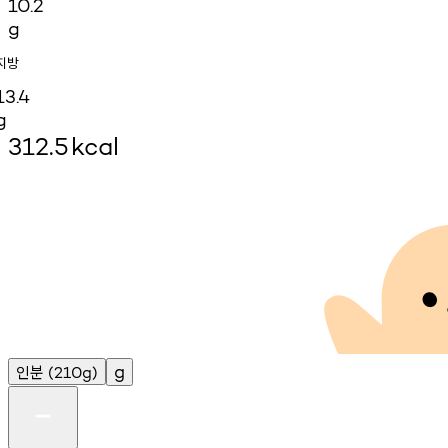
10.2
g
지방
13.4
g
312.5
kcal
인분
g
(210g)