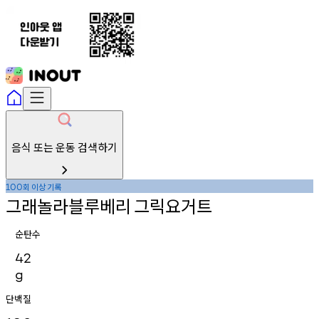
음식 또는 운동 검색하기
회
이상
기록
100
그래놀라블루베리
그릭요거트
순탄수
42
g
단백질