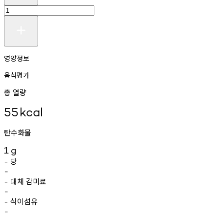
영양정보
음식평가
총 열량
55
kcal
탄수화물
1
g
당
-
-
대체
감미료
-
-
식이섬유
-
-