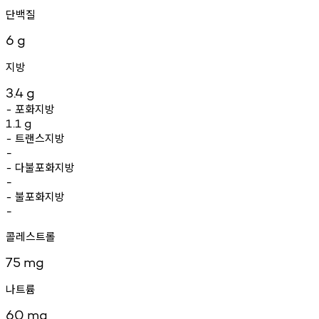
단백질
6
g
지방
3.4
g
포화지방
-
1.1
g
트랜스지방
-
-
다불포화지방
-
-
불포화지방
-
-
콜레스트롤
75
mg
나트륨
60
mg