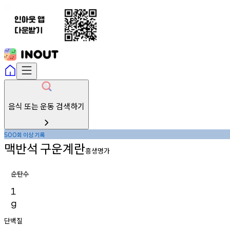
음식 또는 운동 검색하기
회
이상
기록
500
맥반석
구운계란
흥생명가
순탄수
1
g
단백질