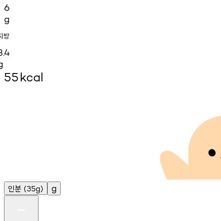
6
g
지방
3.4
g
55
kcal
인분
g
(35g)