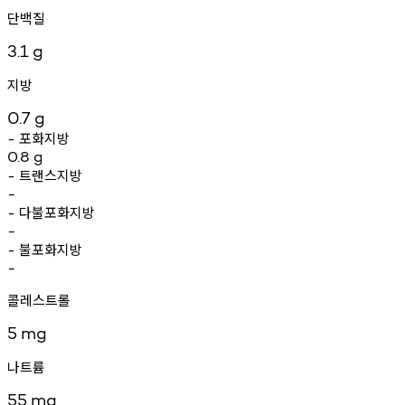
단백질
3.1
g
지방
0.7
g
포화지방
-
0.8
g
트랜스지방
-
-
다불포화지방
-
-
불포화지방
-
-
콜레스트롤
5
mg
나트륨
55
mg