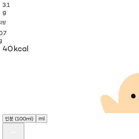
3.1
g
지방
0.7
g
40
kcal
인분
ml
(100ml)