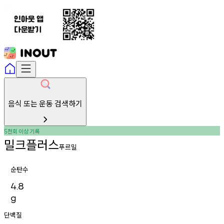
음식 또는 운동 검색하기
천회
이상
기록
5
밀크플러스
푸르밀
순탄수
4.8
g
단백질