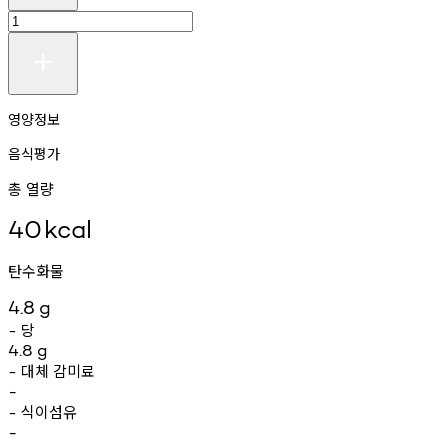
영양정보
음식평가
총 열량
40
kcal
탄수화물
4.8
g
당
-
4.8
g
대체
감미료
-
-
식이섬유
-
-