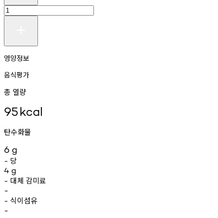
영양정보
음식평가
총 열량
95
kcal
탄수화물
6
g
당
-
4
g
대체
감미료
-
-
식이섬유
-
-