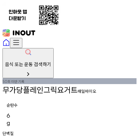
음식 또는 운동 검색하기
회
미만
기록
50
무가당플레인그릭요거트
매일바이오
순탄수
6
g
단백질