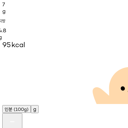
7
g
지방
4.8
g
95
kcal
인분
g
(100g)