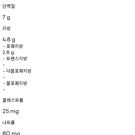
단백질
7
g
지방
4.8
g
포화지방
-
2.8
g
트랜스지방
-
-
다불포화지방
-
-
불포화지방
-
-
콜레스트롤
25
mg
나트륨
80
mg