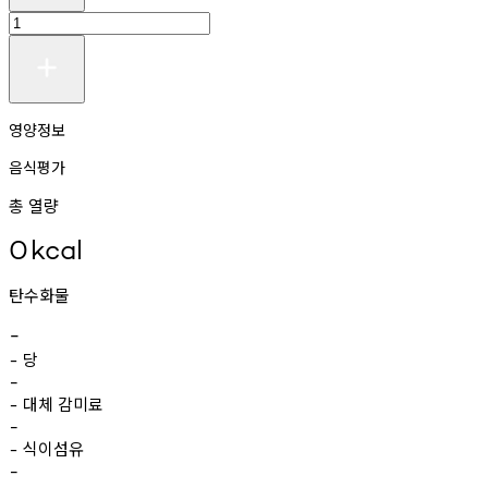
영양정보
음식평가
총 열량
0
kcal
탄수화물
-
당
-
-
대체
감미료
-
-
식이섬유
-
-