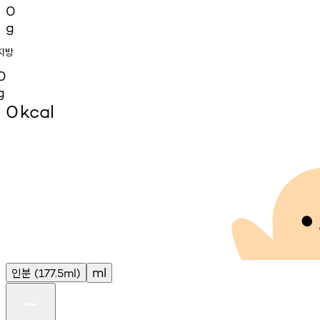
0
g
지방
0
g
0
kcal
인분
ml
(177.5ml)