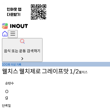
음식 또는 운동 검색하기
회
이상
기록
100
웰치스
웰치제로
그레이프맛
1/2
웰치스
순탄수
0
g
단백질