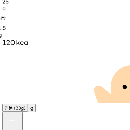
25
g
지방
1.5
g
120
kcal
인분
g
(33g)