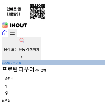
음식 또는 운동 검색하기
회
이상
기록
500
프로틴
파우더
컴뱃
MP
순탄수
1
g
단백질