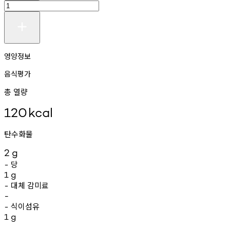
영양정보
음식평가
총 열량
120
kcal
탄수화물
2
g
당
-
1
g
대체
감미료
-
-
식이섬유
-
1
g