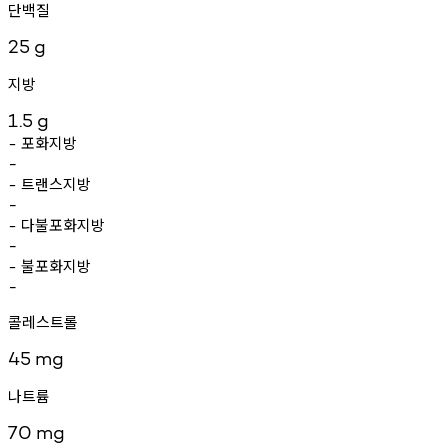
단백질
25
g
지방
1.5
g
포화지방
-
-
트랜스지방
-
-
다불포화지방
-
-
불포화지방
-
-
콜레스트롤
45
mg
나트륨
70
mg