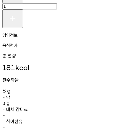
영양정보
음식평가
총 열량
181
kcal
탄수화물
8
g
당
-
3
g
대체
감미료
-
-
식이섬유
-
-