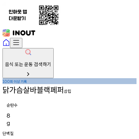
음식 또는 운동 검색하기
회
이상
기록
100
닭가슴살바블랙페퍼
삼립
순탄수
8
g
단백질