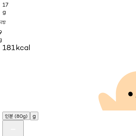
17
g
지방
9
g
181
kcal
인분
g
(80g)