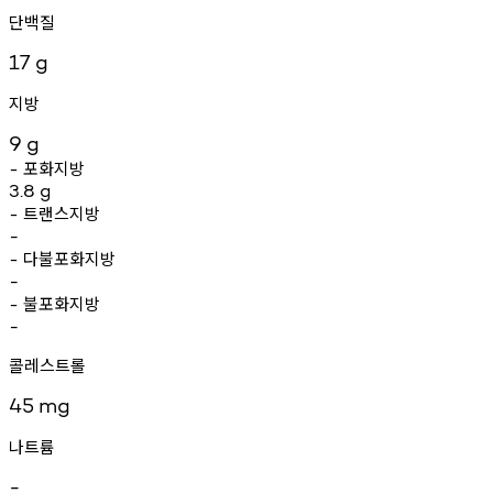
단백질
17
g
지방
9
g
포화지방
-
3.8
g
트랜스지방
-
-
다불포화지방
-
-
불포화지방
-
-
콜레스트롤
45
mg
나트륨
-