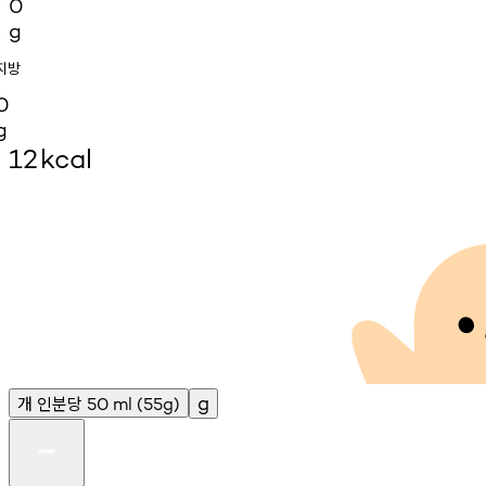
0
g
지방
0
g
12
kcal
개
인분당
g
50
ml
(55g)