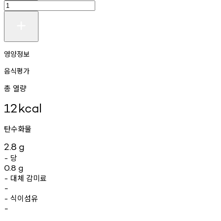
영양정보
음식평가
총 열량
12
kcal
탄수화물
2.8
g
당
-
0.8
g
대체
감미료
-
-
식이섬유
-
-