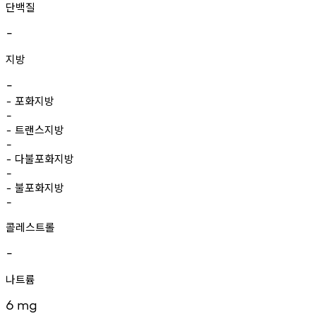
단백질
-
지방
-
포화지방
-
-
트랜스지방
-
-
다불포화지방
-
-
불포화지방
-
-
콜레스트롤
-
나트륨
6
mg