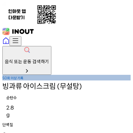
음식 또는 운동 검색하기
회
이상
기록
50
빙과류
아이스크림
무설탕
(
)
순탄수
2.8
g
단백질