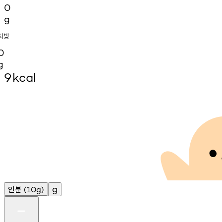
0
g
지방
0
g
9
kcal
인분
g
(10g)