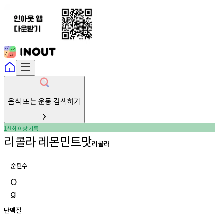
음식 또는 운동 검색하기
천회
이상
기록
1
리콜라
레몬민트맛
리콜라
순탄수
0
g
단백질