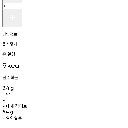
영양정보
음식평가
총 열량
9
kcal
탄수화물
3.4
g
당
-
-
대체
감미료
-
3.4
g
식이섬유
-
-