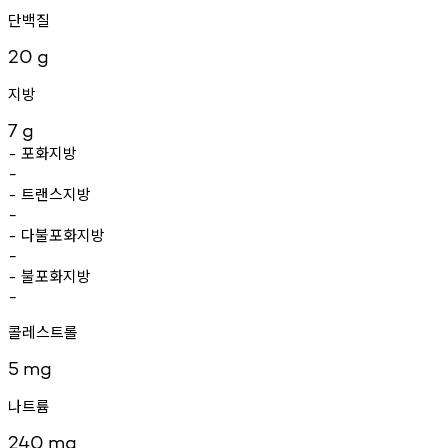
단백질
20
g
지방
7
g
포화지방
-
-
트랜스지방
-
-
다불포화지방
-
-
불포화지방
-
-
콜레스트롤
5
mg
나트륨
240
mg