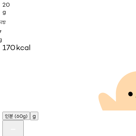
20
g
지방
7
g
170
kcal
인분
g
(60g)