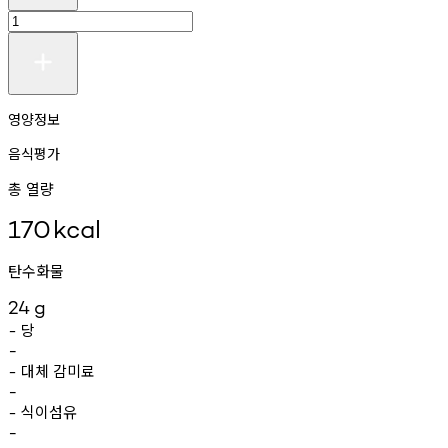
영양정보
음식평가
총 열량
170
kcal
탄수화물
24
g
당
-
-
대체
감미료
-
-
식이섬유
-
-