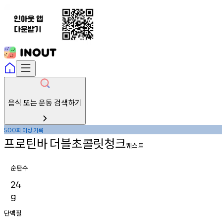
음식 또는 운동 검색하기
회
이상
기록
500
프로틴바
더블초콜릿청크
퀘스트
순탄수
24
g
단백질