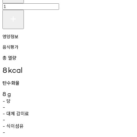
영양정보
음식평가
총 열량
8
kcal
탄수화물
8
g
당
-
-
대체
감미료
-
-
식이섬유
-
-