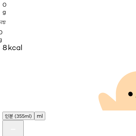
0
g
지방
0
g
8
kcal
인분
ml
(355ml)