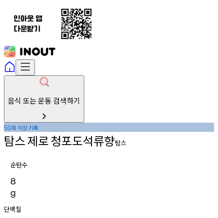
음식 또는 운동 검색하기
회
이상
기록
50
탐스
제로
청포도석류향
탐스
순탄수
8
g
단백질