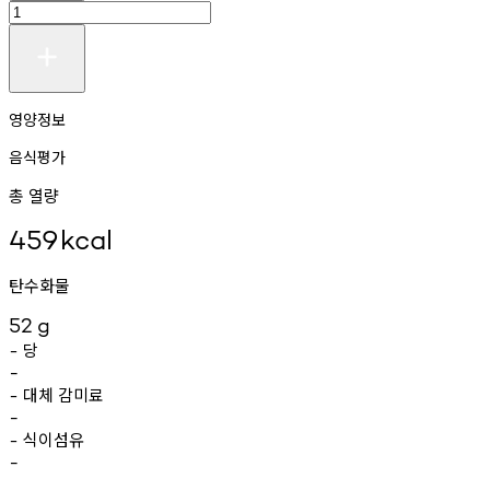
영양정보
음식평가
총 열량
459
kcal
탄수화물
52
g
당
-
-
대체
감미료
-
-
식이섬유
-
-