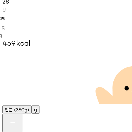
28
g
지방
15
g
459
kcal
인분
g
(350g)