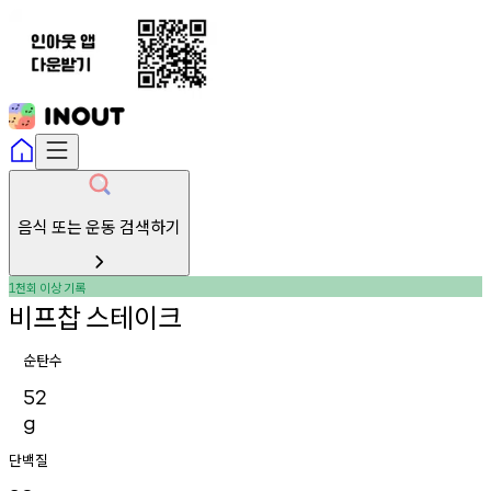
음식 또는 운동 검색하기
천회
이상
기록
1
비프찹
스테이크
순탄수
52
g
단백질