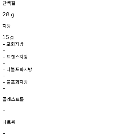
단백질
28
g
지방
15
g
포화지방
-
-
트랜스지방
-
-
다불포화지방
-
-
불포화지방
-
-
콜레스트롤
-
나트륨
-