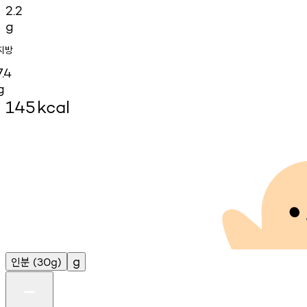
2.2
g
지방
7.4
g
145
kcal
인분
g
(30g)