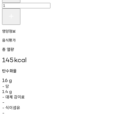
영양정보
음식평가
총 열량
145
kcal
탄수화물
16
g
당
-
1.4
g
대체
감미료
-
-
식이섬유
-
-