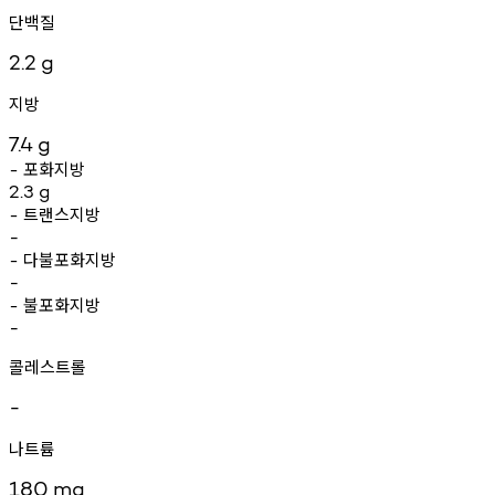
단백질
2.2
g
지방
7.4
g
포화지방
-
2.3
g
트랜스지방
-
-
다불포화지방
-
-
불포화지방
-
-
콜레스트롤
-
나트륨
180
mg