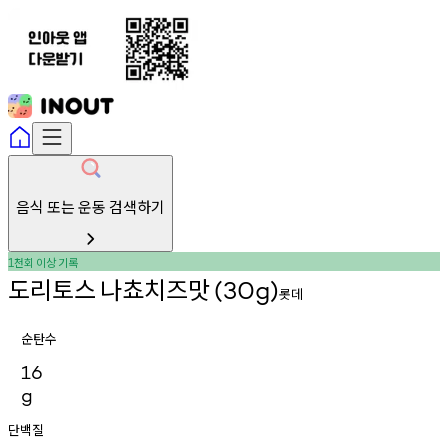
음식 또는 운동 검색하기
천회
이상
기록
1
도리토스
나쵸치즈맛
(30g)
롯데
순탄수
16
g
단백질