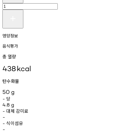
영양정보
음식평가
총 열량
438
kcal
탄수화물
50
g
당
-
4.8
g
대체
감미료
-
-
식이섬유
-
-