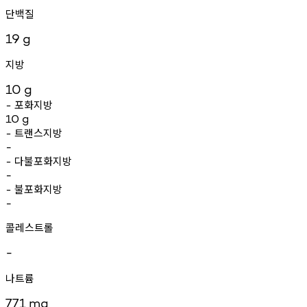
단백질
19
g
지방
10
g
포화지방
-
10
g
트랜스지방
-
-
다불포화지방
-
-
불포화지방
-
-
콜레스트롤
-
나트륨
771
mg