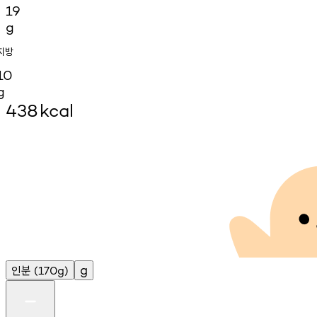
19
g
지방
10
g
438
kcal
인분
g
(170g)