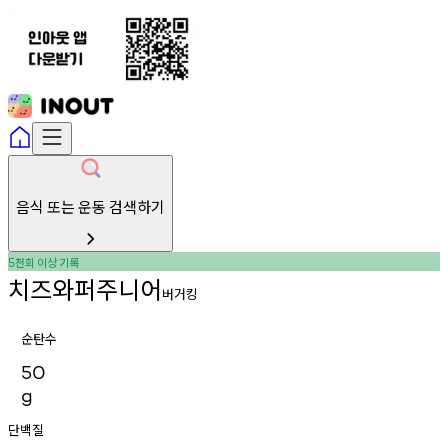
음식 또는 운동 검색하기
천회
이상
기록
5
치즈와퍼주니어
버거킹
순탄수
50
g
단백질