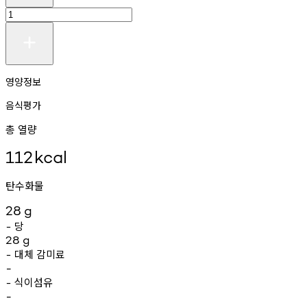
영양정보
음식평가
총 열량
112
kcal
탄수화물
28
g
당
-
28
g
대체
감미료
-
-
식이섬유
-
-