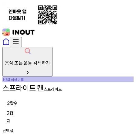
음식 또는 운동 검색하기
만회
이상
기록
1
스프라이트
캔
스프라이트
순탄수
28
g
단백질