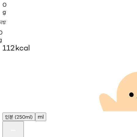
0
g
지방
0
g
112
kcal
인분
ml
(250ml)