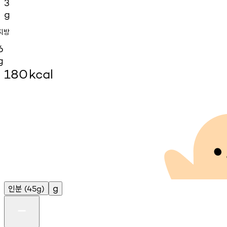
3
g
지방
6
g
180
kcal
인분
g
(45g)