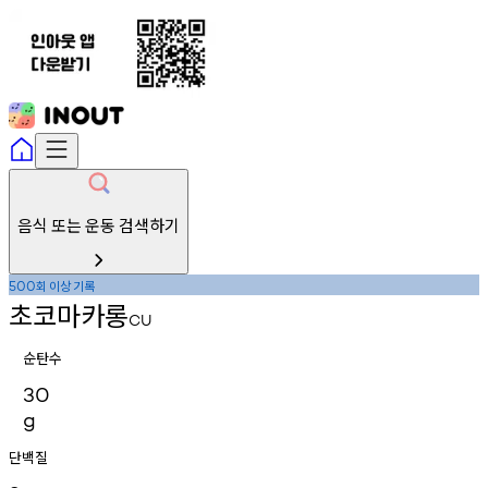
음식 또는 운동 검색하기
회
이상
기록
500
초코마카롱
CU
순탄수
30
g
단백질