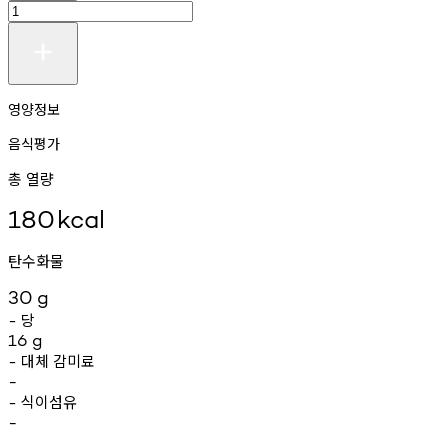
영양정보
음식평가
총 열량
180
kcal
탄수화물
30
g
당
-
16
g
대체
감미료
-
-
식이섬유
-
-