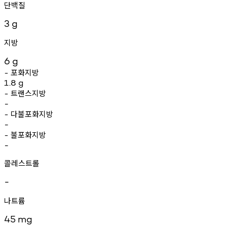
단백질
3
g
지방
6
g
포화지방
-
1.8
g
트랜스지방
-
-
다불포화지방
-
-
불포화지방
-
-
콜레스트롤
-
나트륨
45
mg