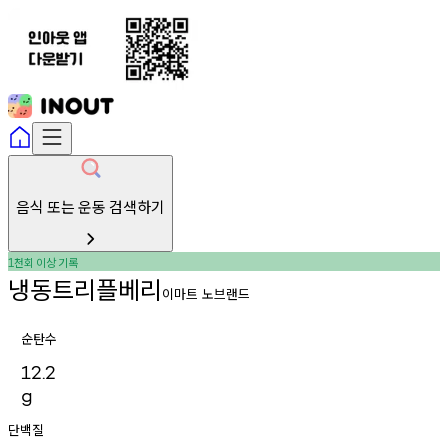
음식 또는 운동 검색하기
천회
이상
기록
1
냉동트리플베리
이마트 노브랜드
순탄수
12.2
g
단백질