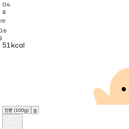
0.4
g
지방
0.6
g
51
kcal
인분
g
(100g)