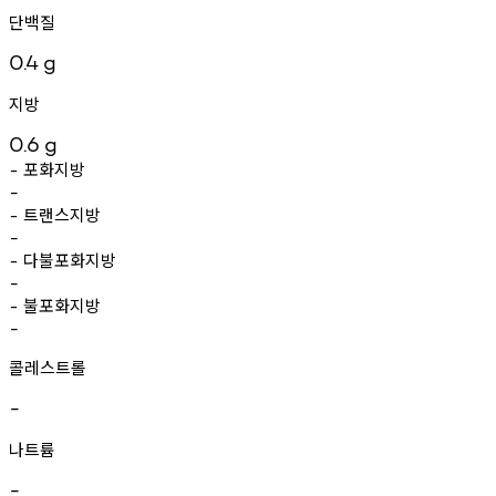
단백질
0.4
g
지방
0.6
g
포화지방
-
-
트랜스지방
-
-
다불포화지방
-
-
불포화지방
-
-
콜레스트롤
-
나트륨
-