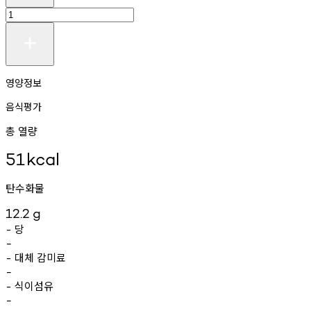
영양정보
음식평가
총 열량
51
kcal
탄수화물
12.2
g
당
-
-
대체
감미료
-
-
식이섬유
-
-