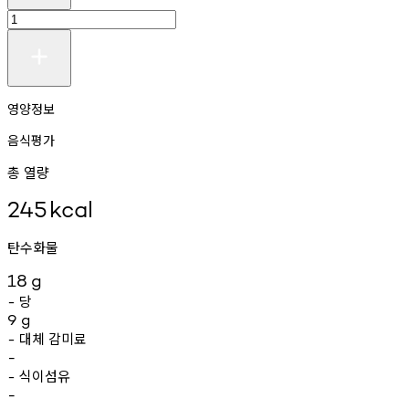
영양정보
음식평가
총 열량
245
kcal
탄수화물
18
g
당
-
9
g
대체
감미료
-
-
식이섬유
-
-