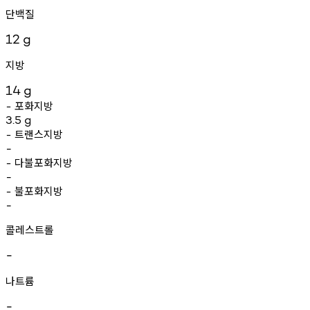
단백질
12
g
지방
14
g
포화지방
-
3.5
g
트랜스지방
-
-
다불포화지방
-
-
불포화지방
-
-
콜레스트롤
-
나트륨
-