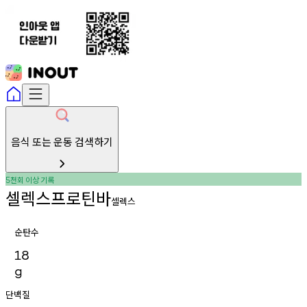
음식 또는 운동 검색하기
천회
이상
기록
5
셀렉스프로틴바
셀렉스
순탄수
18
g
단백질