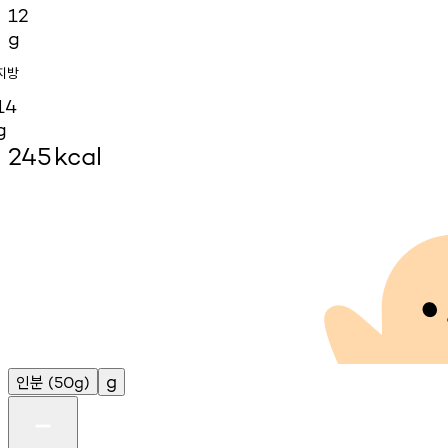
12
g
지방
14
g
245
kcal
인분
g
(50g)