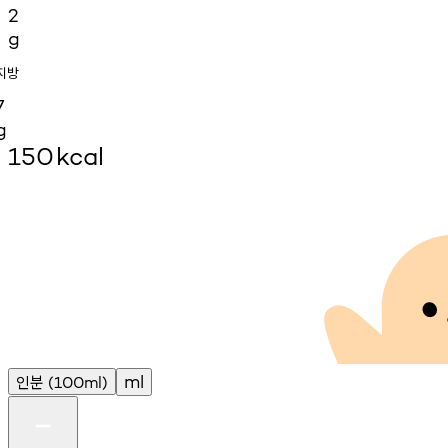
2
g
지방
7
g
150
kcal
인분
ml
(100ml)