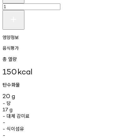
영양정보
음식평가
총 열량
150
kcal
탄수화물
20
g
당
-
17
g
대체
감미료
-
-
식이섬유
-
-