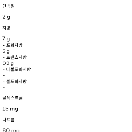
단백질
2
g
지방
7
g
포화지방
-
5
g
트랜스지방
-
0.2
g
다불포화지방
-
-
불포화지방
-
-
콜레스트롤
15
mg
나트륨
80
mg