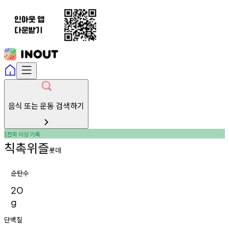
음식 또는 운동 검색하기
천회
이상
기록
1
칙촉위즐
롯데
순탄수
20
g
단백질