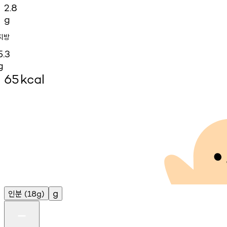
2.8
g
지방
5.3
g
65
kcal
인분
g
(18g)