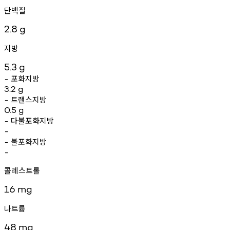
단백질
2.8
g
지방
5.3
g
포화지방
-
3.2
g
트랜스지방
-
0.5
g
다불포화지방
-
-
불포화지방
-
-
콜레스트롤
16
mg
나트륨
48
mg