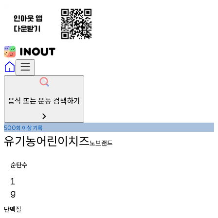
음식 또는 운동 검색하기
회
이상
기록
500
유기농어린이치즈
노브랜드
순탄수
1
g
단백질