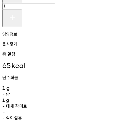
영양정보
음식평가
총 열량
65
kcal
탄수화물
1
g
당
-
1
g
대체
감미료
-
-
식이섬유
-
-