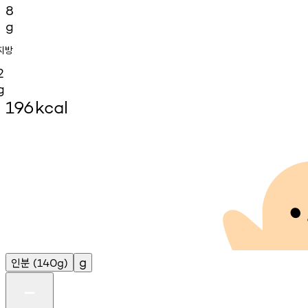
8
g
지방
2
g
196
kcal
인분
g
(140g)