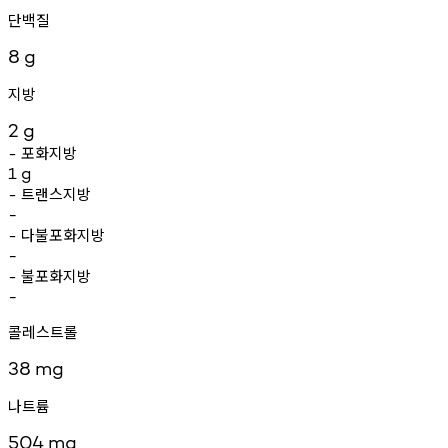
단백질
8
g
지방
2
g
포화지방
-
1
g
트랜스지방
-
-
다불포화지방
-
-
불포화지방
-
-
콜레스트롤
38
mg
나트륨
504
mg