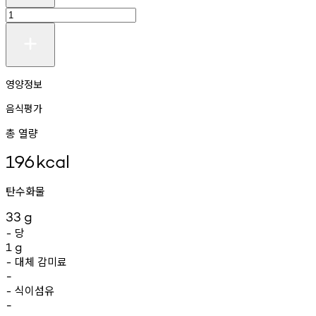
영양정보
음식평가
총 열량
196
kcal
탄수화물
33
g
당
-
1
g
대체
감미료
-
-
식이섬유
-
-