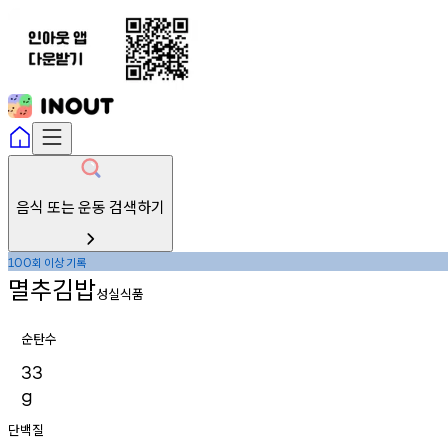
음식 또는 운동 검색하기
회
이상
기록
100
멸추김밥
성실식품
순탄수
33
g
단백질