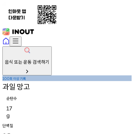
음식 또는 운동 검색하기
회
이상
기록
100
과일
망고
순탄수
17
g
단백질