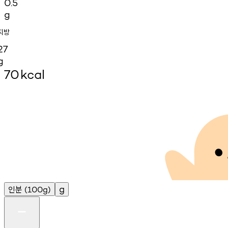
0.5
g
지방
27
g
70
kcal
인분
g
(100g)