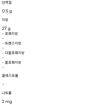
단백질
0.5
g
지방
27
g
포화지방
-
-
트랜스지방
-
-
다불포화지방
-
-
불포화지방
-
-
콜레스트롤
-
나트륨
2
mg