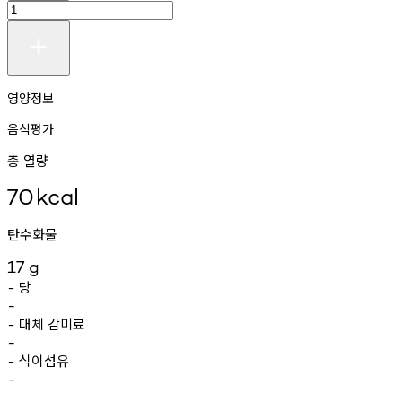
영양정보
음식평가
총 열량
70
kcal
탄수화물
17
g
당
-
-
대체
감미료
-
-
식이섬유
-
-