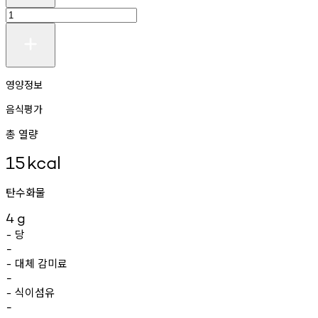
영양정보
음식평가
총 열량
15
kcal
탄수화물
4
g
당
-
-
대체
감미료
-
-
식이섬유
-
-