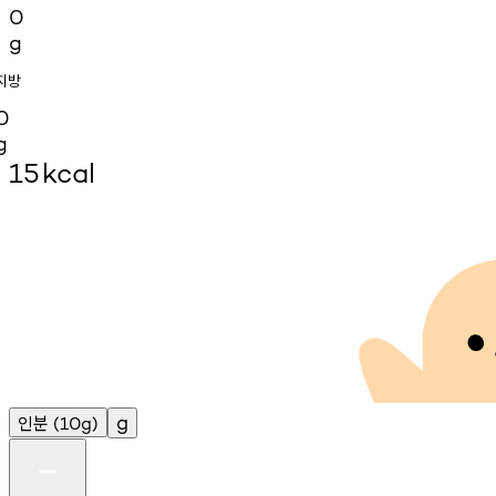
0
g
지방
0
g
15
kcal
인분
g
(10g)