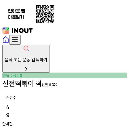
음식 또는 운동 검색하기
천회
이상
기록
1
신전떡볶이
떡
신전떡볶이
순탄수
4
g
단백질