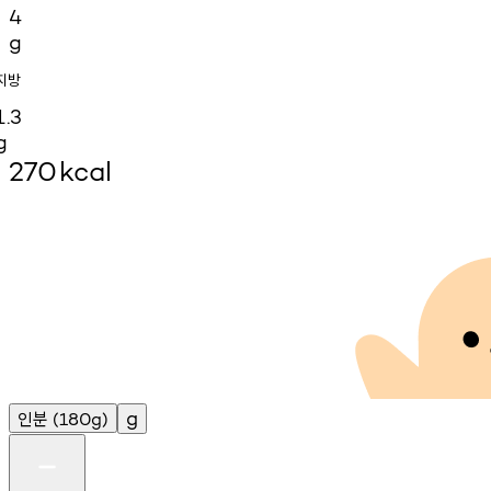
4
g
지방
1.3
g
270
kcal
인분
g
(180g)