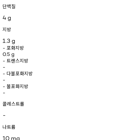
단백질
4
g
지방
1.3
g
포화지방
-
0.5
g
트랜스지방
-
-
다불포화지방
-
-
불포화지방
-
-
콜레스트롤
-
나트륨
10
mg