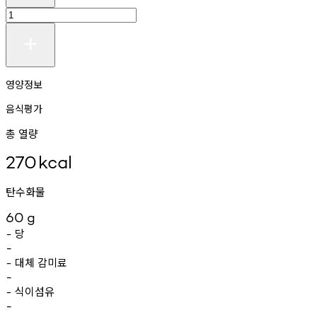
영양정보
음식평가
총 열량
270
kcal
탄수화물
60
g
당
-
-
대체
감미료
-
-
식이섬유
-
-