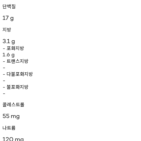
단백질
17
g
지방
3.1
g
포화지방
-
1.6
g
트랜스지방
-
-
다불포화지방
-
-
불포화지방
-
-
콜레스트롤
55
mg
나트륨
120
mg