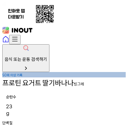
음식 또는 운동 검색하기
회
이상
기록
50
프로틴
요거트
딸기바나나
빙그레
순탄수
23
g
단백질