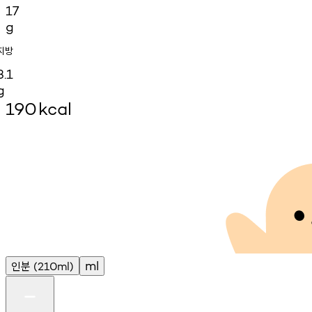
17
g
지방
3.1
g
190
kcal
인분
ml
(210ml)