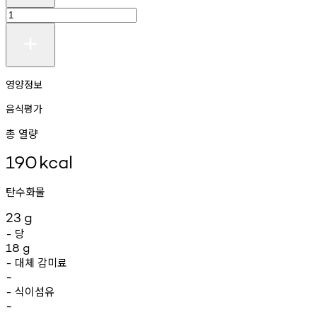
영양정보
음식평가
총 열량
190
kcal
탄수화물
23
g
당
-
18
g
대체
감미료
-
-
식이섬유
-
-