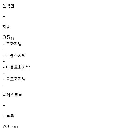
단백질
-
지방
0.5
g
포화지방
-
-
트랜스지방
-
-
다불포화지방
-
-
불포화지방
-
-
콜레스트롤
-
나트륨
70
mg