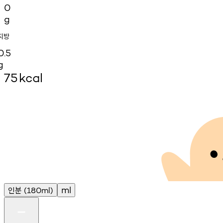
0
g
지방
0.5
g
75
kcal
인분
ml
(180ml)