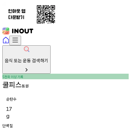
음식 또는 운동 검색하기
천회
이상
기록
5
쿨피스
동원
순탄수
17
g
단백질