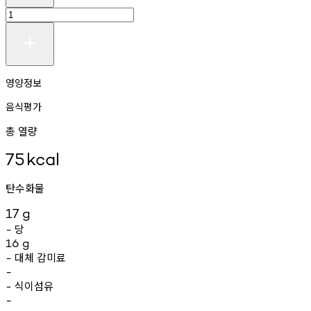
영양정보
음식평가
총 열량
75
kcal
탄수화물
17
g
당
-
16
g
대체
감미료
-
-
식이섬유
-
-