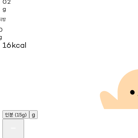
0.2
g
지방
0
g
16
kcal
인분
g
(15g)