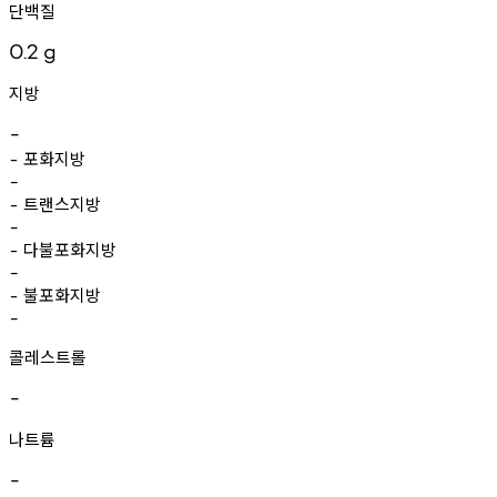
단백질
0.2
g
지방
-
포화지방
-
-
트랜스지방
-
-
다불포화지방
-
-
불포화지방
-
-
콜레스트롤
-
나트륨
-