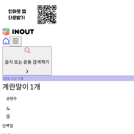
음식 또는 운동 검색하기
만회
이상
기록
1
계란말이
개
1
순탄수
4
g
단백질