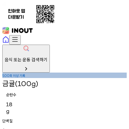
음식 또는 운동 검색하기
회
이상
기록
500
금귤
(100g)
순탄수
18
g
단백질