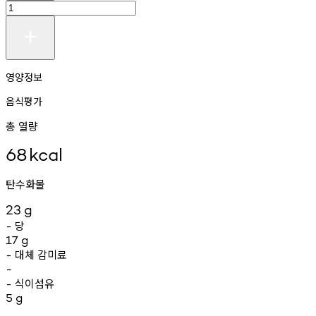
영양정보
음식평가
총 열량
68
kcal
탄수화물
23
g
당
-
17
g
대체
감미료
-
-
식이섬유
-
5
g