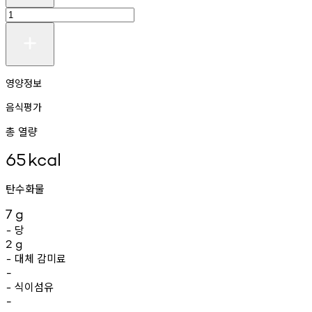
영양정보
음식평가
총 열량
65
kcal
탄수화물
7
g
당
-
2
g
대체
감미료
-
-
식이섬유
-
-