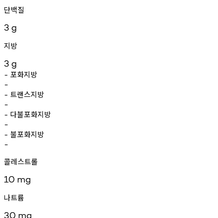
단백질
3
g
지방
3
g
포화지방
-
-
트랜스지방
-
-
다불포화지방
-
-
불포화지방
-
-
콜레스트롤
10
mg
나트륨
30
mg