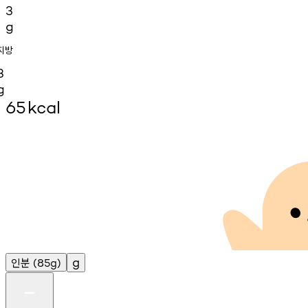
3
g
지방
3
g
65
kcal
인분
g
(85g)