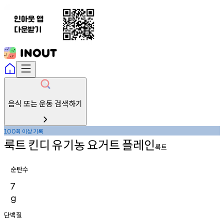
음식 또는 운동 검색하기
회
이상
기록
100
룩트
킨디
유기농
요거트
플레인
룩트
순탄수
7
g
단백질