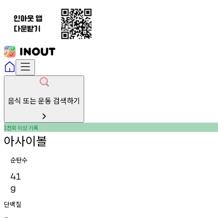
음식 또는 운동 검색하기
천회
이상
기록
1
아사이볼
순탄수
41
g
단백질