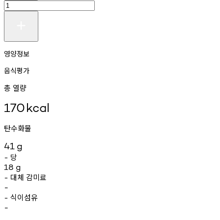
영양정보
음식평가
총 열량
170
kcal
탄수화물
41
g
당
-
18
g
대체
감미료
-
-
식이섬유
-
-