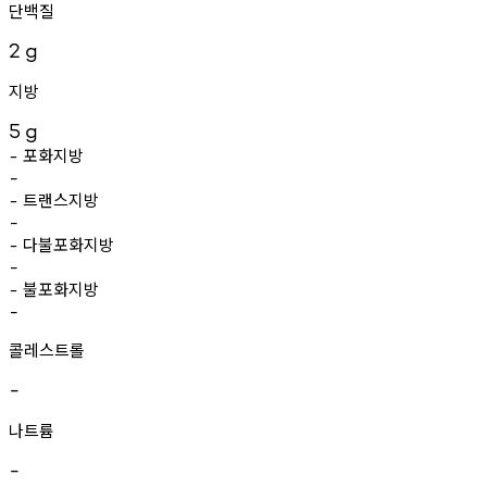
단백질
2
g
지방
5
g
포화지방
-
-
트랜스지방
-
-
다불포화지방
-
-
불포화지방
-
-
콜레스트롤
-
나트륨
-