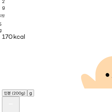
2
g
지방
5
g
170
kcal
인분
g
(200g)