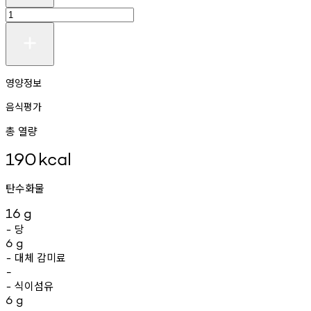
영양정보
음식평가
총 열량
190
kcal
탄수화물
16
g
당
-
6
g
대체
감미료
-
-
식이섬유
-
6
g