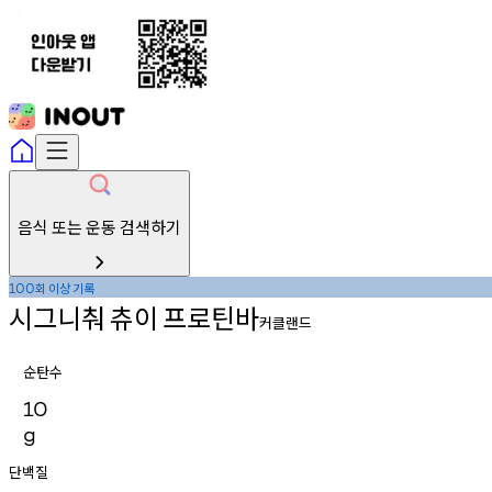
음식 또는 운동 검색하기
회
이상
기록
100
시그니춰
츄이
프로틴바
커클랜드
순탄수
10
g
단백질