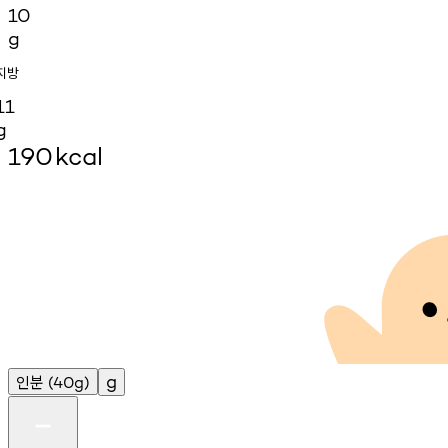
10
g
지방
11
g
190
kcal
인분
g
(40g)