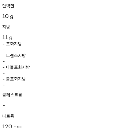
단백질
10
g
지방
11
g
포화지방
-
-
트랜스지방
-
-
다불포화지방
-
-
불포화지방
-
-
콜레스트롤
-
나트륨
120
mg