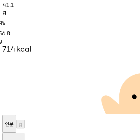
41.1
g
지방
56.8
g
714
kcal
인분
g