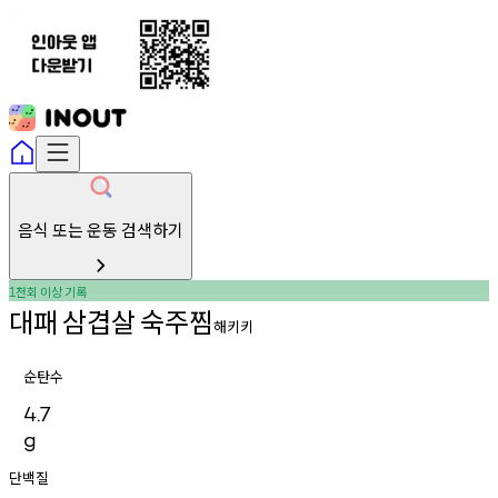
음식 또는 운동 검색하기
천회
이상
기록
1
대패
삼겹살
숙주찜
해키키
순탄수
4.7
g
단백질