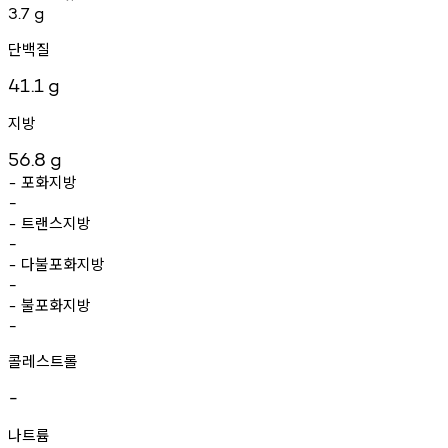
3.7
g
단백질
41.1
g
지방
56.8
g
포화지방
-
-
트랜스지방
-
-
다불포화지방
-
-
불포화지방
-
-
콜레스트롤
-
나트륨