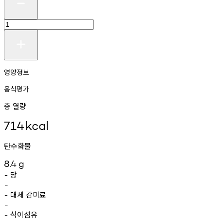
영양정보
음식평가
총 열량
714
kcal
탄수화물
8.4
g
당
-
-
대체
감미료
-
-
식이섬유
-