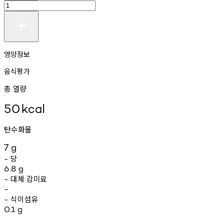
영양정보
음식평가
총 열량
50
kcal
탄수화물
7
g
당
-
6.8
g
대체
감미료
-
-
식이섬유
-
0.1
g