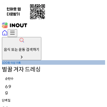
음식 또는 운동 검색하기
회
이상
기록
100
벌꿀
겨자
드레싱
순탄수
6.9
g
단백질