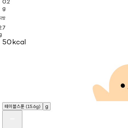
0.2
g
지방
2.7
g
50
kcal
테이블스푼
g
(15.6g)