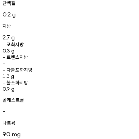
단백질
0.2
g
지방
2.7
g
포화지방
-
0.3
g
트랜스지방
-
-
다불포화지방
-
1.3
g
불포화지방
-
0.9
g
콜레스트롤
-
나트륨
90
mg