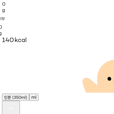
0
g
지방
0
g
140
kcal
인분
ml
(350ml)