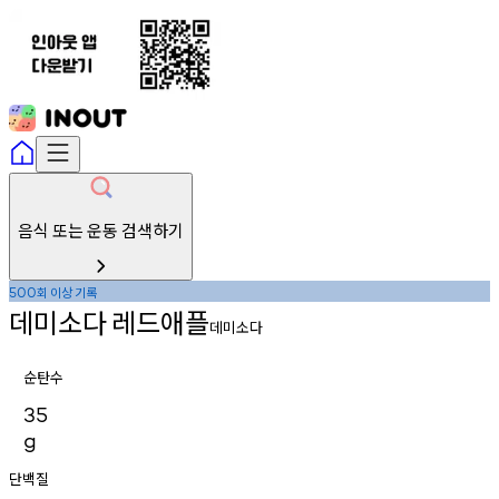
음식 또는 운동 검색하기
회
이상
기록
500
데미소다
레드애플
데미소다
순탄수
35
g
단백질