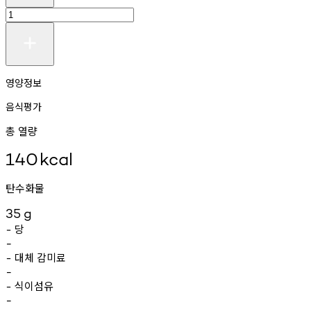
영양정보
음식평가
총 열량
140
kcal
탄수화물
35
g
당
-
-
대체
감미료
-
-
식이섬유
-
-