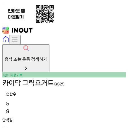
음식 또는 운동 검색하기
천회
이상
기록
1
카이막
그릭요거트
GS25
순탄수
5
g
단백질