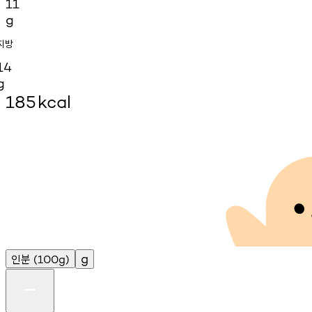
11
g
지방
14
g
185
kcal
인분
g
(100g)