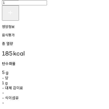
영양정보
음식평가
총 열량
185
kcal
탄수화물
5
g
당
-
1
g
대체
감미료
-
-
식이섬유
-
-