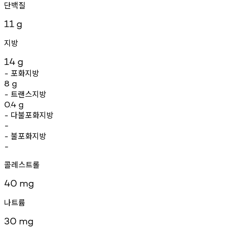
단백질
11
g
지방
14
g
포화지방
-
8
g
트랜스지방
-
0.4
g
다불포화지방
-
-
불포화지방
-
-
콜레스트롤
40
mg
나트륨
30
mg