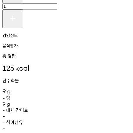
영양정보
음식평가
총 열량
125
kcal
탄수화물
9
g
당
-
9
g
대체
감미료
-
-
식이섬유
-
-