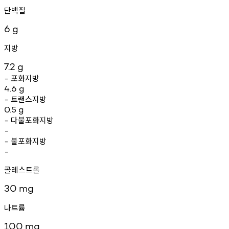
단백질
6
g
지방
7.2
g
포화지방
-
4.6
g
트랜스지방
-
0.5
g
다불포화지방
-
-
불포화지방
-
-
콜레스트롤
30
mg
나트륨
100
mg