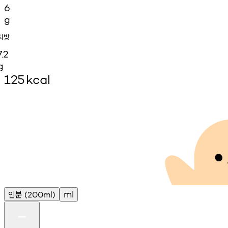
6
g
지방
7.2
g
125
kcal
인분
ml
(200ml)