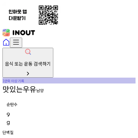
음식 또는 운동 검색하기
만회
이상
기록
1
맛있는우유
남양
순탄수
9
g
단백질