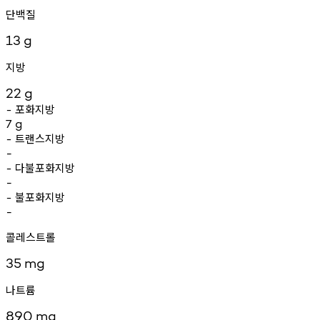
단백질
13
g
지방
22
g
포화지방
-
7
g
트랜스지방
-
-
다불포화지방
-
-
불포화지방
-
-
콜레스트롤
35
mg
나트륨
890
mg