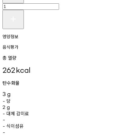
영양정보
음식평가
총 열량
262
kcal
탄수화물
3
g
당
-
2
g
대체
감미료
-
-
식이섬유
-
-