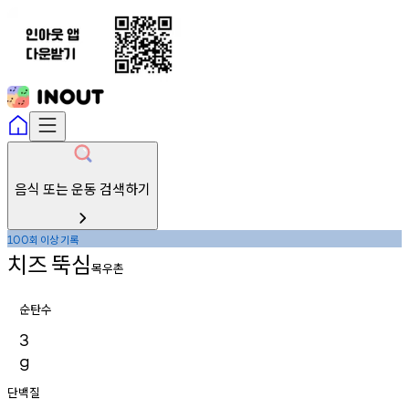
음식 또는 운동 검색하기
회
이상
기록
100
치즈
뚝심
목우촌
순탄수
3
g
단백질