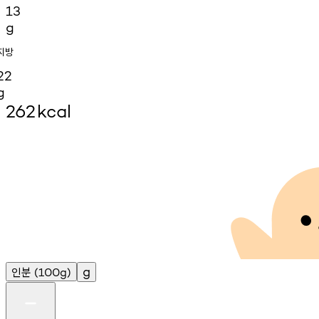
13
g
지방
22
g
262
kcal
인분
g
(100g)