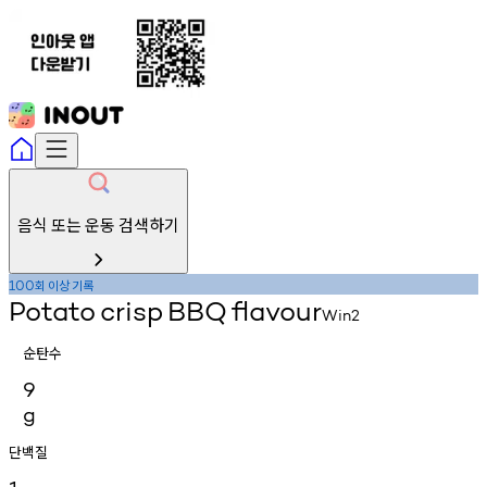
음식 또는 운동 검색하기
회
이상
기록
100
Potato
crisp
BBQ
flavour
Win2
순탄수
9
g
단백질