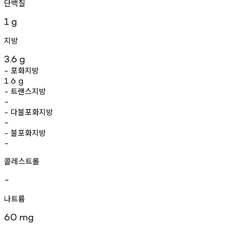
단백질
1
g
지방
3.6
g
포화지방
-
1.6
g
트랜스지방
-
-
다불포화지방
-
-
불포화지방
-
-
콜레스트롤
-
나트륨
60
mg