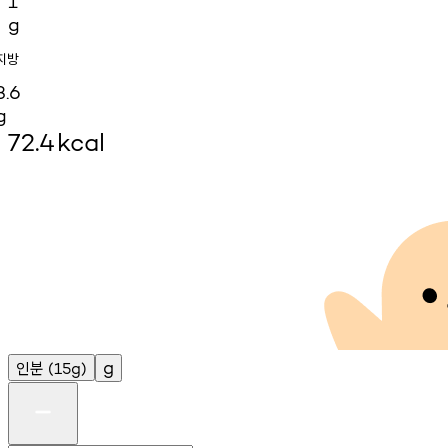
1
g
지방
3.6
g
72.4
kcal
인분
g
(15g)