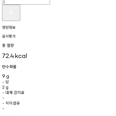
영양정보
음식평가
총 열량
72.4
kcal
탄수화물
9
g
당
-
2
g
대체
감미료
-
-
식이섬유
-
-