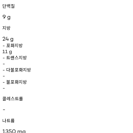
단백질
9
g
지방
24
g
포화지방
-
11
g
트랜스지방
-
-
다불포화지방
-
-
불포화지방
-
-
콜레스트롤
-
나트륨
1350
mg