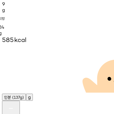
9
g
지방
24
g
585
kcal
인분
g
(137g)