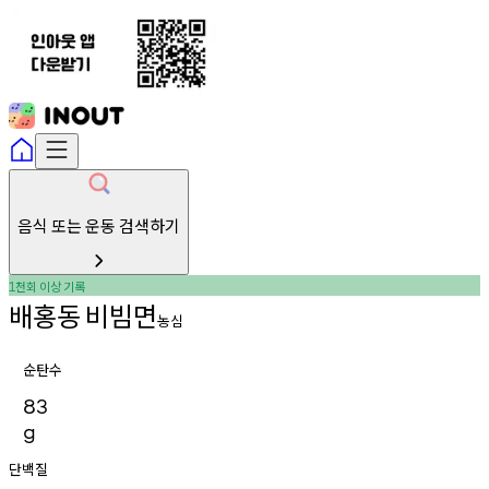
음식 또는 운동 검색하기
천회
이상
기록
1
배홍동
비빔면
농심
순탄수
83
g
단백질