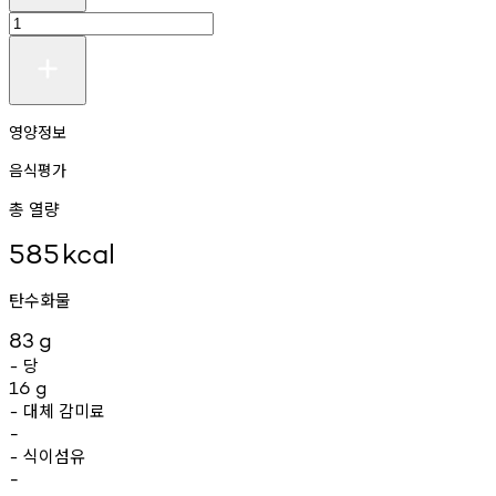
영양정보
음식평가
총 열량
585
kcal
탄수화물
83
g
당
-
16
g
대체
감미료
-
-
식이섬유
-
-