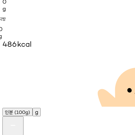
0
g
지방
0
g
486
kcal
인분
g
(100g)