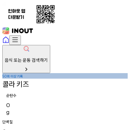
음식 또는 운동 검색하기
회
이상
기록
50
콜라
키즈
순탄수
0
g
단백질