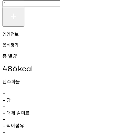
영양정보
음식평가
총 열량
486
kcal
탄수화물
-
당
-
-
대체
감미료
-
-
식이섬유
-
-